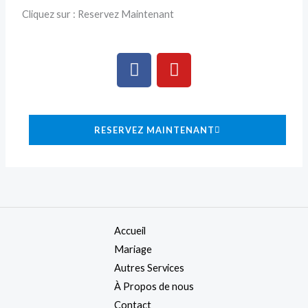
Cliquez sur : Reservez Maintenant
F
Y
a
o
c
u
e
t
b
u
RESERVEZ MAINTENANT
o
b
o
e
k
Accueil
Mariage
Autres Services
À Propos de nous
Contact