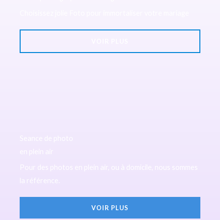
Choisissez jolie Foto pour immortaliser votre mariage
VOIR PLUS
Seance de photo
en plein air
Pour des photos en plein air, ou à domicile, nous sommes
la référence.
VOIR PLUS