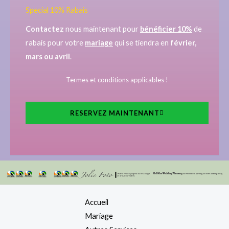
Special 10% Rabais
Contactez
nous maintenant pour
bénéficier 10%
de
rabais pour votre
mariage
qui se tiendra en
février,
mars ou avril
.
Termes et conditions applicables !
RESERVEZ MAINTENANT
Accueil
Mariage