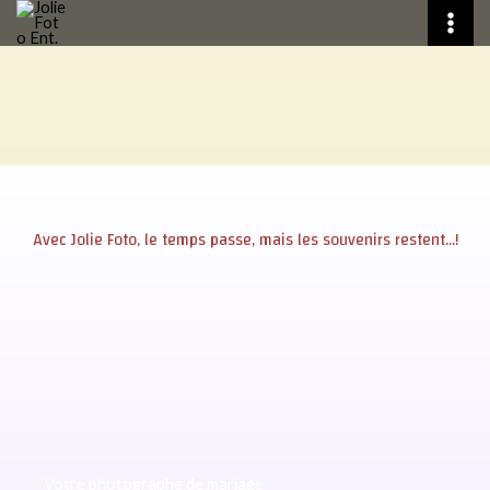
Aller
au
contenu
Avec Jolie Foto, le temps passe, mais les souvenirs restent...!
Votre photographe de mariage