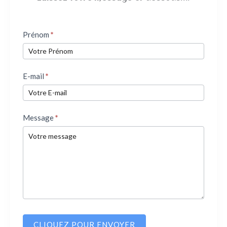
Contact
Prénom
*
des
clients
E-mail
*
Message
*
CLIQUEZ POUR ENVOYER