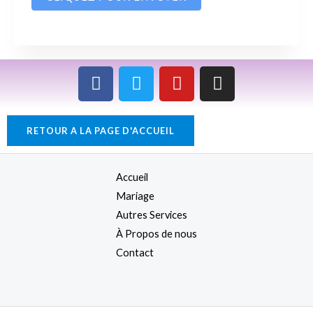
F
T
Y
I
a
w
o
n
c
i
u
s
e
t
t
t
RETOUR A LA PAGE D'ACCUEIL
b
t
u
a
o
e
b
g
o
r
e
r
Accueil
k
a
Mariage
m
Autres Services
À Propos de nous
Contact