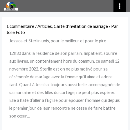
Aller
au
contenu
1 commentaire
/
Articles
,
Carte d'invitation de mariage
/ Par
Jolie Foto
Jessica et Sterlin unis, pour le meilleur et pour le pire
12h30 dans la résidence de son parrain, Impatient, sourire
aux lèvres, un contentement hors du commun, ce samedi 12
novembre 2022, Sterlin est on ne plus motivé pour sa
cérémonie de mariage avec la femme qu’il aime et adore
tant. Quant à Jessica, toujours aussi belle, accompagnée de
sa marraine et des filles du cortège, ne peut plus espérer.
Elle a hâte d’aller à l’Eglise pour épouser l’homme qui depuis
le premier jour de leur rencontre ne cesse de faire battre
son cœur…