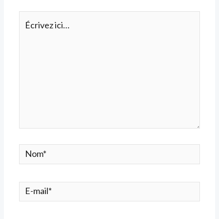
Écrivez
ici…
Nom*
E-
mail*